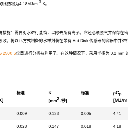
3
比热将为4.18MJ/m
K。
防措施：需要对水进行蒸馏，以除去所有离子。它还必须脱气并保存在
收。将以此方式制备的水样封装在带有 Hot Disk 传感器的容器中并
S 2500 S
仪器
进行分析
被利用了。在这种情况下，采用半径为 3.2 mm 
ρC
标准
K
标准
p
2
K]
[MJ/m
[mm
/秒]
0.009
0.133
0.005
4.41
0.028
0.147
0.018
4.18