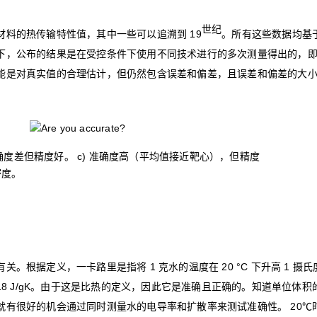
世纪
材料的热传输特性值，其中一些可以追溯到 19
。所有这些数据均基
下，公布的结果是在受控条件下使用不同技术进行的多次测量得出的，
能是对真实值的合理估计，但仍然包含误差和偏差，且误差和偏差的大
 准确度差但精度好。 c) 准确度高（平均值接近靶心），但精度
密度。
。根据定义，一卡路里是指将 1 克水的温度在 20 °C 下升高 1 摄氏
4.18 J/gK。由于这是比热的定义，因此它是准确且正确的。知道单位体
就有很好的机会通过同时测量水的电导率和扩散率来测试准确性。 20℃