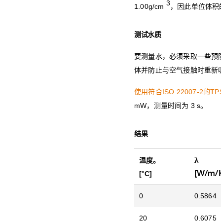
3
1.00g/cm
，因此单位体积的
测试水质
要测量水，必须采取一些预
体并防止与空气接触时重新吸
使用符合ISO 22007-2的
TP
mW，测量时间为 3 s。
结果
λ
温度。
[W/m/
[°C]
0
0.5864
20
0.6075