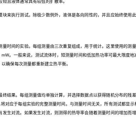
较短且液体通常具有较低的扩散率。
模块来执行测试。除极少数例外，液体是各向同性的，并且应始终使用
量时间的实验。每组测量由三次重复组成，用于统计。这里使用的测量时间为
15 mW。一般来说，测试流体时，短测量时间和低加热功率可最大限度
钟，以确保每次测量都重新建立热平衡。
最终结果。每组测量值均单独计算，并选择数据点以获得随机分布的残
果将对应于每组实验的完整测量时间。与测量时间无关，所有测试都显示
有发生对流。如果发生对流，则测得的热导率会随着测量时间的增加而