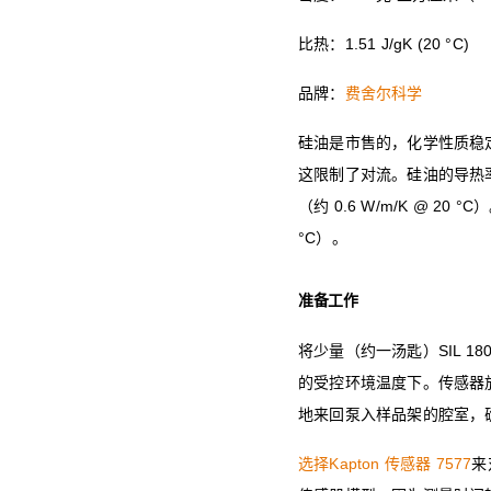
比热：1.51 J/gK (20 °C)
品牌：
费舍尔科学
硅油是市售的，化学性质稳定
这限制了对流。硅油的导热
（约 0.6 W/m/K @ 2
°C）。
准备工作
将少量（约一汤匙）SIL 180
的受控环境温度下。传感器
地来回泵入样品架的腔室，
选择Kapton 传感器 7577
来