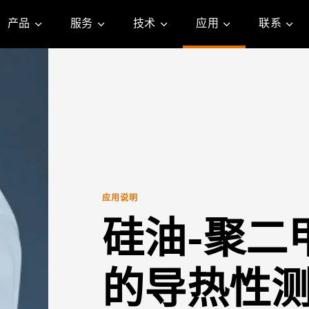
产品
服务
技术
应用
联系
应用说明
硅油-聚二
的导热性