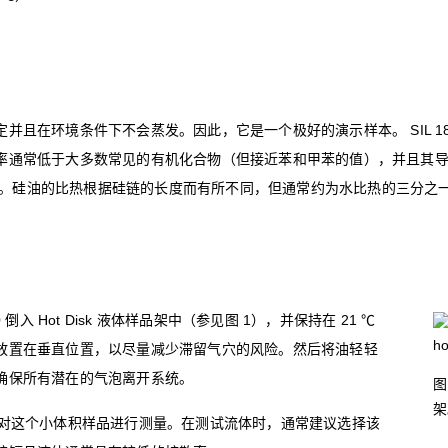
并且在环境条件下不会蒸发。因此，它是一个极好的演示样本。 SIL 180
率通常低于大多数常见的有机化合物（但接近苯和甲苯的值），并且其
0 °C）。硅油的比热根据硅链的长度而有所不同，但通常约为水比热的三分之一（约 4
 倒入 Hot Disk 液体样品架中（参见图 1），并保持在 21 ℃
放置在垂直位置，以尽量减少滞留气穴的风险。然后将油轻轻
确保所有潜在的气泡离开系统。
图
架
对这个小体积样品进行测量。在测试流体时，通常建议选择该