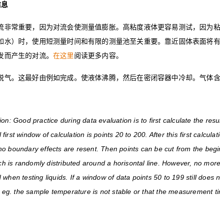
信息
流非常重要，因为对流会使测量值膨胀。高粘度液体更容易测试，因为
如水）时，使用短测量时间和有限的测量池至关重要。靠近固体表面将
发而产生的对流。
在这里
阅读更多内容
。
脱气。这最好由例如完成。使液体沸腾，然后在密闭容器中冷却。气体
。
n: Good practice during data evaluation is to first calculate the re
 first window of calculation is points 20 to 200. After this first calcula
 boundary effects are resent. Then points can be cut from the beginn
ch is randomly distributed around a horisontal line. However, no mor
hen testing liquids. If a window of data points 50 to 199 still does no
that eg. the sample temperature is not stable or that the measurement ti