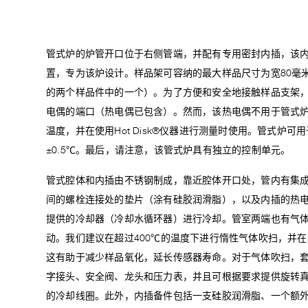
管式炉的炉管开口位于右侧管端，并配有专用密封内插，该
置，专为该炉设计。样品架可容纳的最大样品尺寸为宽80毫米
的两个样品件中的一个）。为了方便和安全地接触样品支架
电偶的端口（热电偶已包含）。然而，该热电偶不用于管式
温度，并在使用Hot Disk®仪器进行测量时使用。管式炉可
±0.5℃。最后，请注意，该管式炉具有独立的控制单元。
管式腔体和内插由不锈钢制成，靠近腔体开口处，管内有集
间的螺栓连接处的垫片（涂有硅胶润滑脂），以及内插的热
提供的冷却器（冷却水循环器）进行冷却。管室两端也有气
动。我们建议在超过400℃的温度下进行惰性气体吹扫，并在
这有助于减少样品氧化，延长传感器寿命。对于气体吹扫，
字接头、安全阀、龙头和压力表，并且可根据要求提供旋转
的冷却线圈。此外，内插备件包括一支硅胶润滑脂、一个额