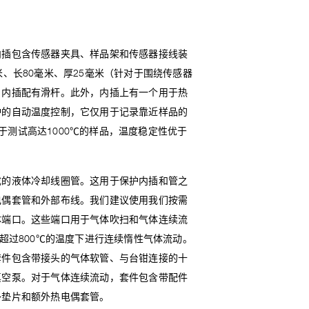
内插包含传感器夹具、样品架和传感器接线装
、长80毫米、厚25毫米（针对于围绕传感器
，内插配有滑杆。此外，内插上有一个用于热
炉的自动温度控制，它仅用于记录靠近样品的
用于测试高达1000℃的样品，温度稳定性优于
成的液体冷却线圈管。这用于保护内插和管之
电偶套管和外部布线。我们建议使用我们按需
体端口。这些端口用于气体吹扫和气体连续流
超过800℃的温度下进行连续惰性气体流动。
套件包含带接头的气体软管、与台钳连接的十
真空泵。对于气体连续流动，套件包含带配件
外垫片和额外热电偶套管。