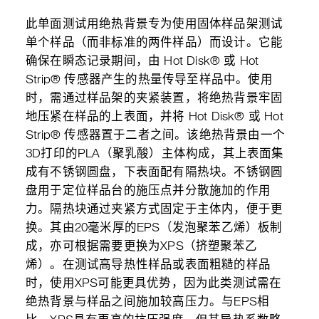
此单面测试用绝热背景专为使用固体样品架测试
单个样品（而非标准的两件样品）而设计。它能
确保在瞬态记录期间，由 Hot Disk® 或 Hot
Strip® 传感器产生的热量传导至样品中。使用
时，需通过样品架的夹紧装置，将绝热背景牢固
地压紧在样品的上表面，并将 Hot Disk® 或 Hot
Strip® 传感器置于二者之间。该绝热背景由一个
3D打印的PLA（聚乳酸）主体构成，其上表面集
成有不锈钢圆盘，下表面配有隔热块。不锈钢圆
盘用于定位样品台的施压点并分散施加的作用
力。隔热块通过夹紧方式固定于主体内，便于更
换。其由20毫米厚的EPS（发泡聚苯乙烯）板制
成，亦可根据需要更换为XPS（挤塑聚苯乙
烯）。在测试高导热性样品或表面粗糙的样品
时，使用XPS可能更具优势，因为此类测试需在
绝热背景与样品之间施加较高压力。与EPS相